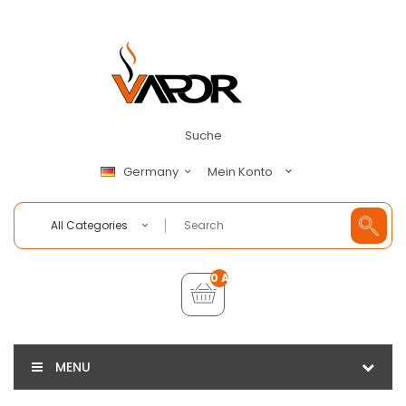
Suche
Mein Konto
Germany
All Categories
0 Artikel - €0,00
MENU