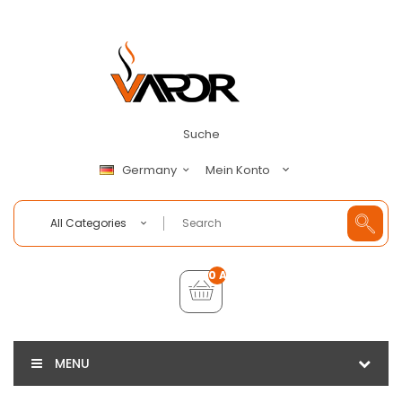
Suche
Mein Konto
Germany
All Categories
0 Artikel - €0,00
MENU