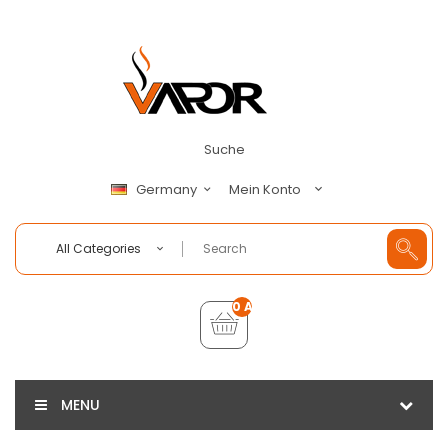
Suche
Mein Konto
Germany
All Categories
0 Artikel - €0,00
MENU