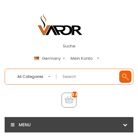
Suche
Mein Konto
Germany
All Categories
0 Artikel - €0,00
MENU