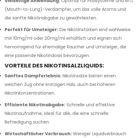
Vielseitige Anwendung:
Optimal für Podsysteme und MTL
(Mouth-to-Lung)-Verdampfer, um das volle Aroma und
die sanfte Nikotinabgabe zu gewährleisten.
Perfekt für Umsteiger:
Die Nikotinstärken sind wahlweise
mit 10mg/ml oder 20mg/ml erhältlich und eignen sich
hervorragend für ehemalige Raucher und Umsteiger, die
eine passende Nikotindosis bevorzugen.
VORTEILE DES NIKOTINSALZLIQUIDS:
Sanftes Dampferlebnis:
Nikotinsalze bieten einen
weichen Zug ohne kratzigen Hals, auch bei höheren
Nikotinkonzentrationen.
Effiziente Nikotinabgabe:
Schnelle und effektive
Nikotinaufnahme, ideal für alle, die eine schnelle
Befriedigung suchen.
Wirtschaftlicher Verbrauch:
Weniger Liquidverbrauch