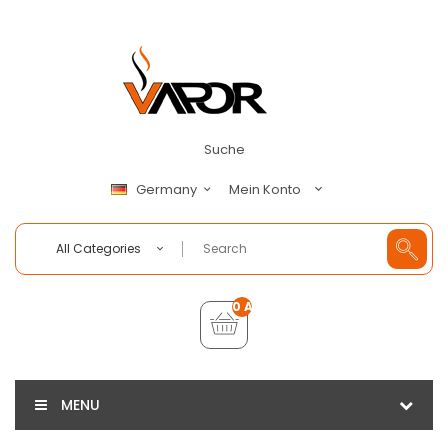
Suche
Mein Konto
Germany
All Categories
0 Artikel - €0,00
MENU