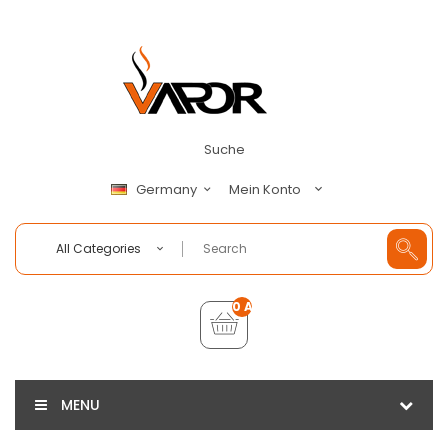
Suche
Mein Konto
Germany
All Categories
0 Artikel - €0,00
MENU