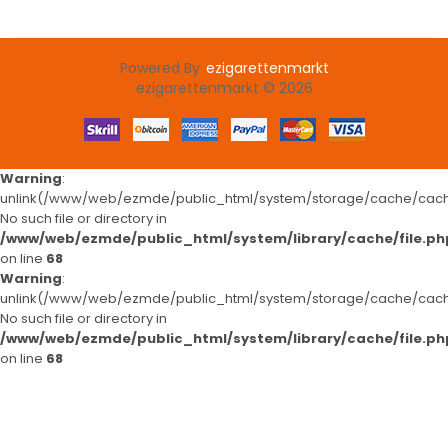
Powered By
ezigarettenmarkt
slot gacor
78 win
slot gacor
judi online
78win
slot gacor
78win
online
ezigarettenmarkt © 2026
Warning
:
unlink(/www/web/ezmde/public_html/system/storage/cache/cache
No such file or directory in
/www/web/ezmde/public_html/system/library/cache/file.ph
on line
68
Warning
:
unlink(/www/web/ezmde/public_html/system/storage/cache/cache
No such file or directory in
/www/web/ezmde/public_html/system/library/cache/file.ph
on line
68