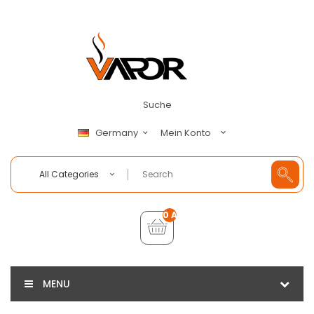
Suche
Mein Konto
Germany
All Categories
0 Artikel - €0,00
MENU