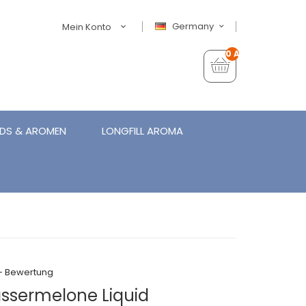
Germany
Mein Konto
0 Artikel - €0,00
IDS & AROMEN
LONGFILL AROMA
+ Bewertung
ssermelone Liquid