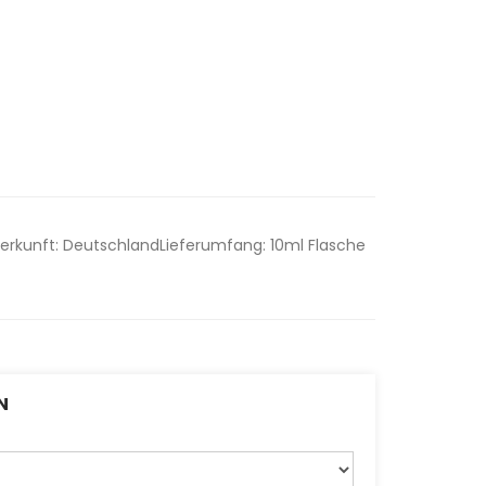
kunft: DeutschlandLieferumfang: 10ml Flasche
N