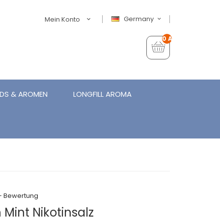
Germany
Mein Konto
0 Artikel - €0,00
IDS & AROMEN
LONGFILL AROMA
+ Bewertung
 Mint Nikotinsalz