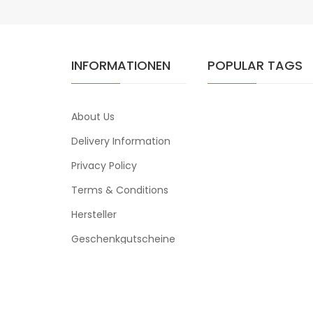
INFORMATIONEN
POPULAR TAGS
About Us
Delivery Information
Privacy Policy
Terms & Conditions
Hersteller
Geschenkgutscheine
Powered By
ezigarettenmarkt
win
slot gacor
78 win
slot gacor
judi online
78win
slot gacor
78win
on
ezigarettenmarkt © 2026