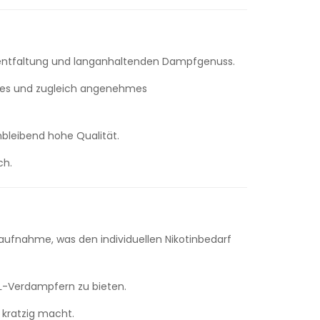
sentfaltung und langanhaltenden Dampfgenuss.
ndes und zugleich angenehmes
hbleibend hohe Qualität.
ch.
naufnahme, was den individuellen Nikotinbedarf
L-Verdampfern zu bieten.
 kratzig macht.