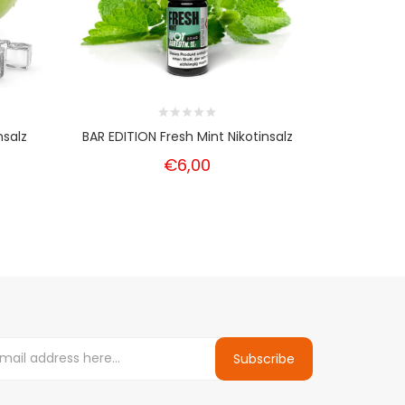
nsalz
BAR EDITION Fresh Mint Nikotinsalz
BAR EDITI
€6,00
Subscribe