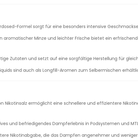
verdosed-Formel sorgt für eine besonders intensive Geschmack
 aromatischer Minze und leichter Frische bietet ein erfrische
ge Zutaten und setzt auf eine sorgfältige Herstellung für gleic
iquids sind auch als Longfill-Aromen zum Selbermischen erhältli
Nikotinsalz ermöglicht eine schnellere und effizientere Nikoti
nsives und befriedigendes Dampferlebnis in Podsystemen und MT
nftere Nikotinabgabe, die das Dampfen angenehmer und weniger