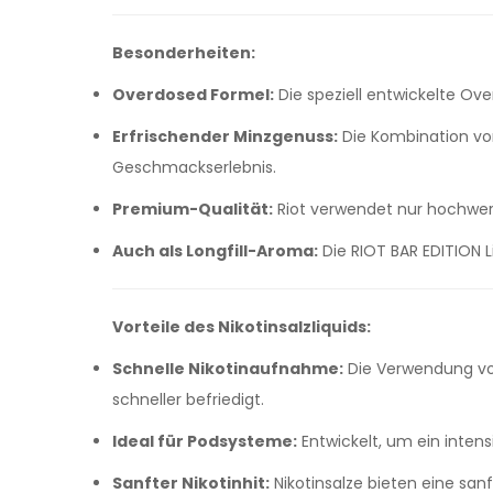
Besonderheiten:
Overdosed Formel:
Die speziell entwickelte O
Erfrischender Minzgenuss:
Die Kombination von
Geschmackserlebnis.
Premium-Qualität:
Riot verwendet nur hochwerti
Auch als Longfill-Aroma:
Die RIOT BAR EDITION L
Vorteile des Nikotinsalzliquids:
Schnelle Nikotinaufnahme:
Die Verwendung von 
schneller befriedigt.
Ideal für Podsysteme:
Entwickelt, um ein inte
Sanfter Nikotinhit:
Nikotinsalze bieten eine sa