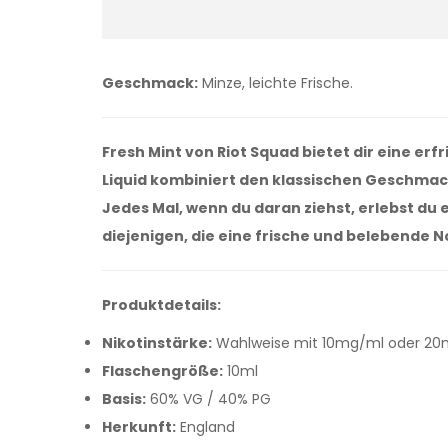
Geschmack:
Minze, leichte Frische.
Fresh Mint von Riot Squad bietet dir eine er
Liquid kombiniert den klassischen Geschmack
Jedes Mal, wenn du daran ziehst, erlebst du
diejenigen, die eine frische und belebende 
Produktdetails:
Nikotinstärke:
Wahlweise mit 10mg/ml oder 20mg/
Flaschengröße:
10ml
Basis:
60% VG / 40% PG
Herkunft:
England