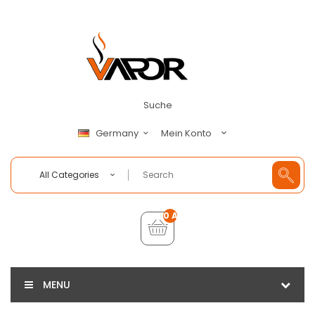
Suche
Mein Konto
Germany
All Categories
0 Artikel - €0,00
MENU