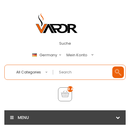
Suche
Mein Konto
Germany
All Categories
0 Artikel - €0,00
MENU