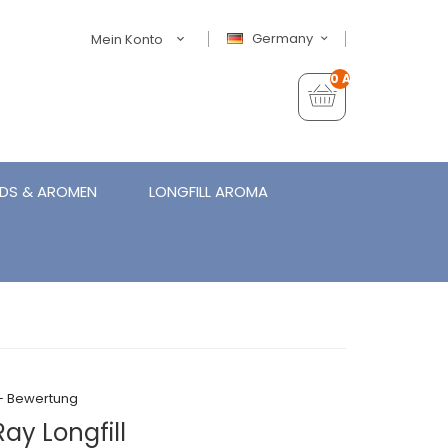
Germany
Mein Konto
0 Artikel - €0,00
IDS & AROMEN
LONGFILL AROMA
+ Bewertung
ay Longfill