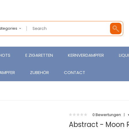
Categories
SHOTS
E ZIGARETTEN
KERNVERDAMPFER
LIQU
AMPFER
ZUBEHÖR
CONTACT
0 Bewertungen
|
Abstract - Moon R