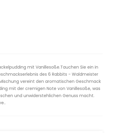
elpudding mit Vanillesoße.Tauchen Sie ein in
eschmackserlebnis des 6 Rabbits - Waldmeister
ige Mischung vereint den aromatischen Geschmack
ng mit der cremigen Note von Vanillesoße, was
rischen und unwiderstehlichen Genuss macht.
ve..