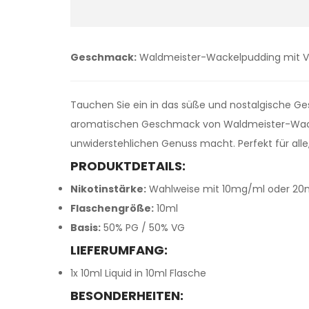
Geschmack:
Waldmeister-Wackelpudding mit Va
Tauchen Sie ein in das süße und nostalgische G
aromatischen Geschmack von Waldmeister-Wackel
unwiderstehlichen Genuss macht. Perfekt für alle
PRODUKTDETAILS:
Nikotinstärke:
Wahlweise mit 10mg/ml oder 20mg
Flaschengröße:
10ml
Basis:
50% PG / 50% VG
LIEFERUMFANG:
1x 10ml Liquid in 10ml Flasche
BESONDERHEITEN: