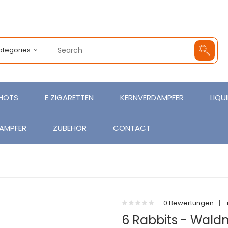
Categories
SHOTS
E ZIGARETTEN
KERNVERDAMPFER
LIQU
AMPFER
ZUBEHÖR
CONTACT
0 Bewertungen
|
6 Rabbits - Waldm