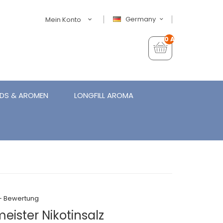
Germany
Mein Konto
0 Artikel - €0,00
IDS & AROMEN
LONGFILL AROMA
+ Bewertung
eister Nikotinsalz