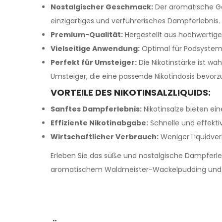
Nostalgischer Geschmack:
Der aromatische Ge
einzigartiges und verführerisches Dampferlebnis.
Premium-Qualität:
Hergestellt aus hochwertige
Vielseitige Anwendung:
Optimal für Podsystem
Perfekt für Umsteiger:
Die Nikotinstärke ist w
Umsteiger, die eine passende Nikotindosis bevorz
VORTEILE DES NIKOTINSALZLIQUIDS:
Sanftes Dampferlebnis:
Nikotinsalze bieten ei
Effiziente Nikotinabgabe:
Schnelle und effektiv
Wirtschaftlicher Verbrauch:
Weniger Liquidver
Erleben Sie das süße und nostalgische Dampferl
aromatischem Waldmeister-Wackelpudding und c