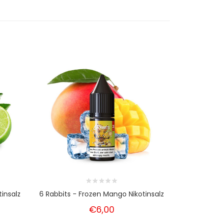
tinsalz
6 Rabbits - Frozen Mango Nikotinsalz
6 Rabbi
€6,00