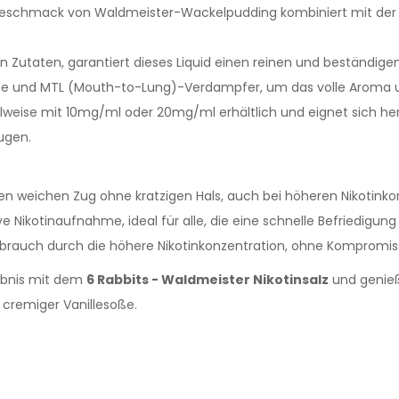
schmack von Waldmeister-Wackelpudding kombiniert mit der c
n Zutaten, garantiert dieses Liquid einen reinen und beständi
e und MTL (Mouth-to-Lung)-Verdampfer, um das volle Aroma un
ahlweise mit 10mg/ml oder 20mg/ml erhältlich und eignet sich 
ugen.
nen weichen Zug ohne kratzigen Hals, auch bei höheren Nikotinko
e Nikotinaufnahme, ideal für alle, die eine schnelle Befriedigun
brauch durch die höhere Nikotinkonzentration, ohne Kompromis
ebnis mit dem
6 Rabbits - Waldmeister Nikotinsalz
und genieß
remiger Vanillesoße.