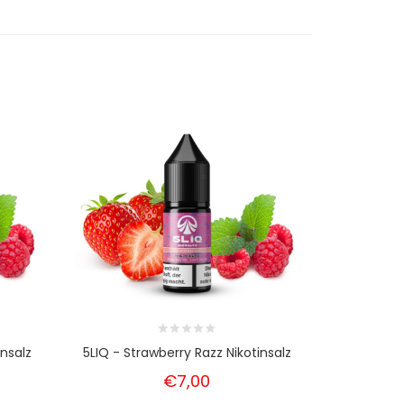
insalz
5LIQ - Strawberry Razz Nikotinsalz
5LIQ - Fres
€7,00