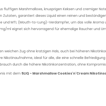
s fluffigen Marshmallows, knusprigen Keksen und cremiger Note 
n Zutaten, garantiert dieses Liquid einen reinen und beständi
e und MTL (Mouth-to-Lung)-Verdampfer, um das volle Aroma un
0mg/ml eignet sich hervorragend für ehemalige Raucher und Umste
nen weichen Zug ohne kratzigen Hals, auch bei höheren Nikotinko
e Nikotinaufnahme, ideal für alle, die eine schnelle Befriedigun
brauch durch die höhere Nikotinkonzentration, ohne Kompromis
ebnis mit dem
5LIQ - Marshmallow Cookies'n'Cream Nikotinsa