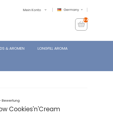
Germany
Mein Konto
0 Artikel - €0,00
IDS & AROMEN
LONGFILL AROMA
+ Bewertung
low Cookies'n'Cream