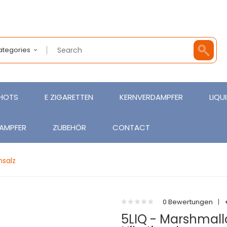
Categories
SHOTS
E ZIGARETTEN
KERNVERDAMPFER
LIQU
AMPFER
ZUBEHÖR
CONTACT
nsalz
0 Bewertungen
|
5LIQ - Marshmal