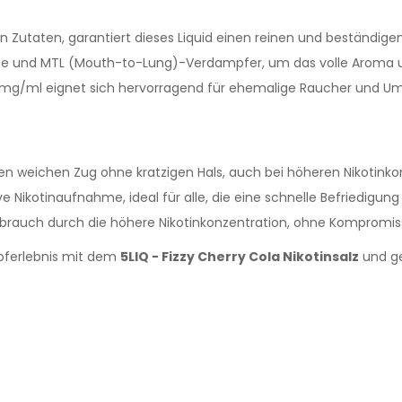
n Zutaten, garantiert dieses Liquid einen reinen und beständi
e und MTL (Mouth-to-Lung)-Verdampfer, um das volle Aroma un
0mg/ml eignet sich hervorragend für ehemalige Raucher und Umste
nen weichen Zug ohne kratzigen Hals, auch bei höheren Nikotinko
e Nikotinaufnahme, ideal für alle, die eine schnelle Befriedigun
brauch durch die höhere Nikotinkonzentration, ohne Kompromis
mpferlebnis mit dem
5LIQ - Fizzy Cherry Cola Nikotinsalz
und ge