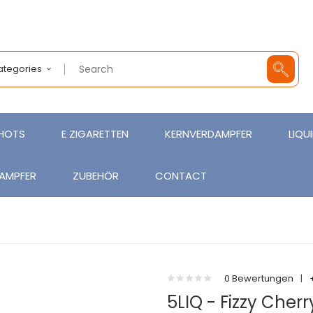
Categories
SHOTS
E ZIGARETTEN
KERNVERDAMPFER
LIQU
AMPFER
ZUBEHÖR
CONTACT
0 Bewertungen
|
5LIQ - Fizzy Cherr