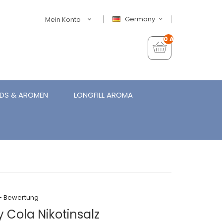
Germany
Mein Konto
0 Artikel - €0,00
IDS & AROMEN
LONGFILL AROMA
+ Bewertung
y Cola Nikotinsalz