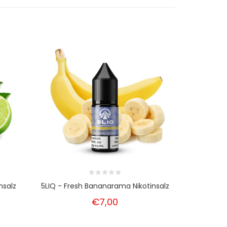
nsalz
5LIQ - Fresh Bananarama Nikotinsalz
POCKET SA
€7,00