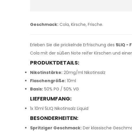
Geschmack:
Cola, Kirsche, Frische.
Erleben Sie die prickelnde Erfrischung des
5LIQ - 
Cola mit der süßen Note reifer Kirschen und einem
PRODUKTDETAILS:
Nikotinstärke:
20mg/ml Nikotinsalz
Flaschengröße:
10ml
Basis:
50% PG / 50% VG
LIEFERUMFANG:
1x 10ml 5LIQ Nikotinsalz Liquid
BESONDERHEITEN:
Spritziger Geschmack:
Der klassische Geschmac